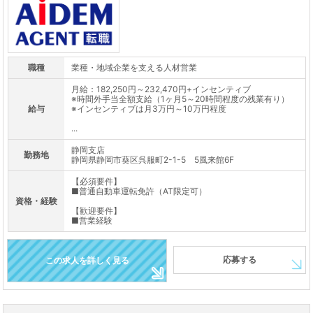
職種
業種・地域企業を支える人材営業
月給：182,250円～232,470円+インセンティブ
※時間外手当全額支給（1ヶ月5～20時間程度の残業有り）
給与
※インセンティブは月3万円～10万円程度
...
静岡支店
勤務地
静岡県静岡市葵区呉服町2-1-5 5風来館6F
【必須要件】
■普通自動車運転免許（AT限定可）
資格・経験
【歓迎要件】
■営業経験
応募する
この求人を詳しく見る