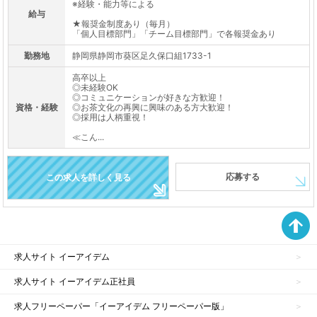
※経験・能力等による
給与
★報奨金制度あり（毎月）
「個人目標部門」「チーム目標部門」で各報奨金あり
勤務地
静岡県静岡市葵区足久保口組1733-1
高卒以上
◎未経験OK
◎コミュニケーションが好きな方歓迎！
資格・経験
◎お茶文化の再興に興味のある方大歓迎！
◎採用は人柄重視！
≪こん...
応募する
この求人を詳しく見る
求人サイト イーアイデム
求人サイト イーアイデム正社員
求人フリーペーパー「イーアイデム フリーペーパー版」