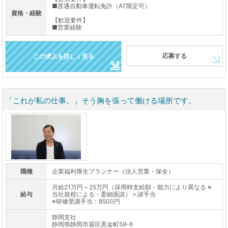
■普通自動車運転免許（AT限定可）
資格・経験
【歓迎要件】
■営業経験
応募する
この求人を詳しく見る
「これが私の仕事。」そう胸を張って働ける場所です。
職種
企業福利厚生プランナー（法人営業・保全）
月給21万円～25万円（採用時支給額・能力により異なる ※
給与
当社規程による・委細面談）＋諸手当
※研修受講手当：8500円
静岡支社
静岡県静岡市葵区黒金町59-6