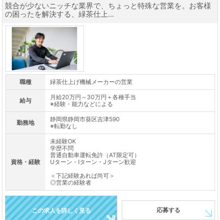
競合が少ないニッチな業界で、ちょっと特殊な営業を。お客様
の困ったを解決する、緑茶仕上...
職種
緑茶仕上げ機械メーカーの営業
月給20万円～30万円＋各種手当
給与
※経験・能力などによる
静岡県静岡市葵区吉津590
勤務地
※転勤なし
未経験OK
学歴不問
普通自動車運転免許（AT限定可）
資格・経験
Uターン・Iターン・Jターン歓迎
＜下記経験あれば尚可＞
◎営業の経験者
応募する
この求人を詳しく見る