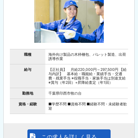
職種
海外向け製品の木枠梱包、パレット製造、出荷
誘導作業
給与
【正社員】 月給220,000円～297,500円 【給
与内訳】 基本給・職能給・業績手当・交通
費・残業手当 ※役職手当・家族手当は別途支給
※賞与（年2回）+昇降給査定（年1回）
勤務地
千葉県印西市牧の台
資格・経験
■学歴不問 ■資格不問 ■経験不問・未経験者歓
迎
この求人を詳しく見る