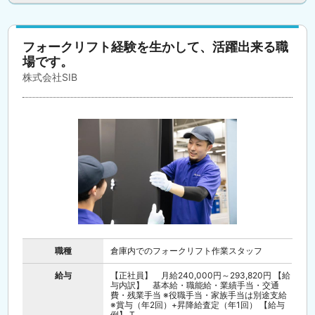
フォークリフト経験を生かして、活躍出来る職
場です。
株式会社SIB
職種
倉庫内でのフォークリフト作業スタッフ
給与
【正社員】 月給240,000円～293,820円 【給
与内訳】 基本給・職能給・業績手当・交通
費・残業手当 ※役職手当・家族手当は別途支給
※賞与（年2回）+昇降給査定（年1回） 【給与
例】 T...