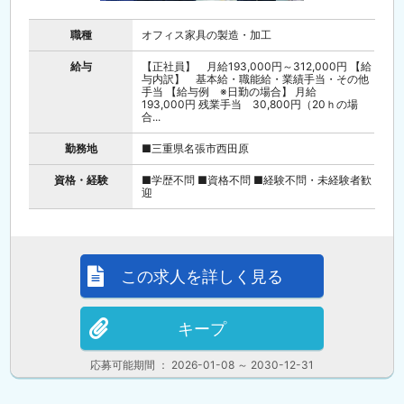
職種
オフィス家具の製造・加工
給与
【正社員】 月給193,000円～312,000円 【給
与内訳】 基本給・職能給・業績手当・その他
手当 【給与例 ※日勤の場合】 月給
193,000円 残業手当 30,800円（20ｈの場
合...
勤務地
■三重県名張市西田原
資格・経験
■学歴不問 ■資格不問 ■経験不問・未経験者歓
迎
この求人を詳しく見る
キープ
応募可能期間 ： 2026-01-08 ～ 2030-12-31