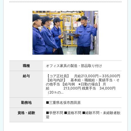
職種
オフィス家具の製造・部品取り付け
給与
【コア正社員】 月給213,000円～335,000円
【給与内訳】 基本給・職能給・業績手当・そ
の他手当 【給与例 ※日勤の場合】 月
給 213,000円 残業手当 34,000円
（20ｈの...
勤務地
■三重県名張市西田原
資格・経験
■学歴不問 ■資格不問 ■経験不問・未経験者歓
迎