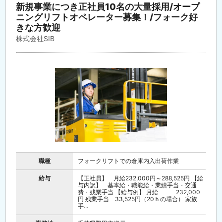
新規事業につき正社員10名の大量採用/オープ
ニングリフトオペレーター募集！/フォーク好
きな方歓迎
株式会社SIB
職種
フォークリフトでの倉庫内入出荷作業
給与
【正社員】 月給232,000円～288,525円 【給
与内訳】 基本給・職能給・業績手当・交通
費・残業手当 【給与例】 月給 232,000
円 残業手当 33,525円（20ｈの場合） 家族
手...