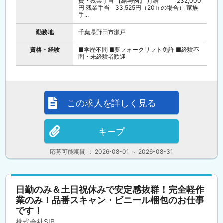
費・残業手当 【給与例】 月給 232,000
円 残業手当 33,525円（20ｈの場合） 家族
手...
勤務地
千葉県野田市瀬戸
資格・経験
■学歴不問 ■要フォークリフト免許 ■経験不
問・未経験者歓迎
この求人を詳しく見る
キープ
応募可能期間 ： 2026-08-01 ～ 2026-08-31
日勤のみ＆土日祝休みで安定感抜群！完全軽作
業のみ！品番スキャン・ビニール梱包のお仕事
です！
株式会社SIB