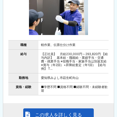
職種
軽作業、伝票仕分け作業
給与
【正社員】 月給230,000円～293,820円 【給
与内訳】 基本給・職能給・業績手当・交通
費・残業手当 ※役職手当・家族手当は別途支給
※賞与（年2回）+昇降給査定（年1回） 【給与
例】 T...
勤務地
愛知県みよし市莇生町向山
資格・経験
■学歴不問 ■資格不問 ■経験不問・未経験者歓
迎
この求人を詳しく見る