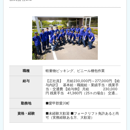
職種
軽量物ピッキング、ビニール梱包作業
給与
【正社員】 月給230,000円～277,000円 【給
与内訳】 基本給・職能給・業績手当・残業手
当・交通費 【給与例】 月給 230,000
円 残業手当 41,360円（25ｈの場合） 交通...
勤務地
■愛甲郡愛川町
資格・経験
■未経験大歓迎 ■フォークリフト免許あると尚
可（実務経験ある方、大歓迎）