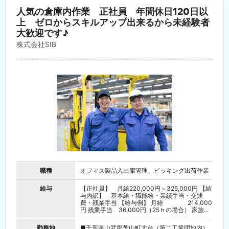
人気の倉庫内作業 正社員 年間休日120日以
上 ゼロからスキルアップ出来るから未経験者
大歓迎です♪
株式会社SIB
職種
オフィス製品入出庫管理、ピッキング出荷作業
給与
【正社員】 月給220,000円～325,000円 【給
与内訳】 基本給・職能給・業績手当・交通
費・残業手当 【給与例】 月給 214,000
円 残業手当 36,000円（25ｈの場合） 家族...
勤務地
■千葉県山武郡芝山町大台（第二工業団地内）