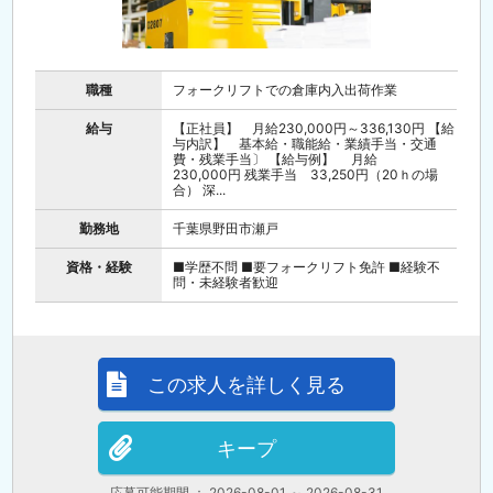
職種
フォークリフトでの倉庫内入出荷作業
給与
【正社員】 月給230,000円～336,130円 【給
与内訳】 基本給・職能給・業績手当・交通
費・残業手当〕 【給与例】 月給
230,000円 残業手当 33,250円（20ｈの場
合） 深...
勤務地
千葉県野田市瀬戸
資格・経験
■学歴不問 ■要フォークリフト免許 ■経験不
問・未経験者歓迎
この求人を詳しく見る
キープ
応募可能期間 ： 2026-08-01 ～ 2026-08-31