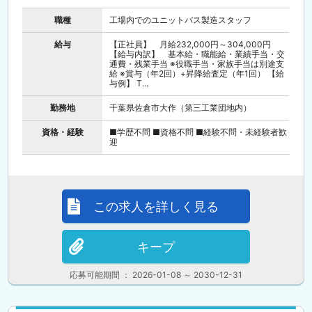
職種
工場内でのユニットバス製造スタッフ
給与
【正社員】 月給232,000円～304,000円
【給与内訳】 基本給・職能給・業績手当・交
通費・残業手当 ※役職手当・家族手当は別途支
給 ※賞与（年2回）+昇降給査定（年1回） 【給
与例】 T...
勤務地
千葉県佐倉市大作（第三工業団地内）
資格・経験
■学歴不問 ■資格不問 ■経験不問・未経験者歓
迎
この求人を詳しく見る
キープ
応募可能期間 ： 2026-01-08 ～ 2030-12-31