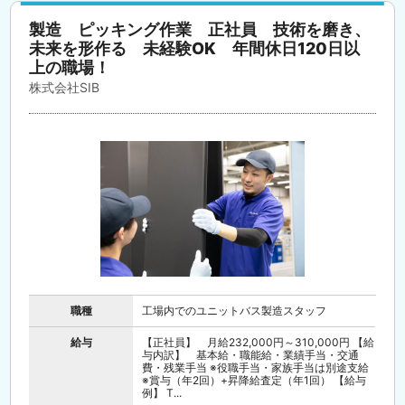
製造 ピッキング作業 正社員 技術を磨き、
未来を形作る 未経験OK 年間休日120日以
上の職場！
株式会社SIB
職種
工場内でのユニットバス製造スタッフ
給与
【正社員】 月給232,000円～310,000円 【給
与内訳】 基本給・職能給・業績手当・交通
費・残業手当 ※役職手当・家族手当は別途支給
※賞与（年2回）+昇降給査定（年1回） 【給与
例】 T...