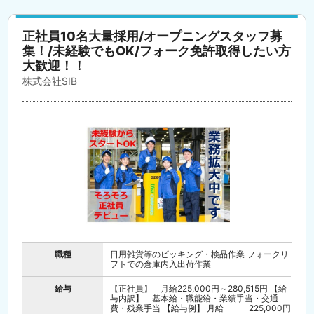
正社員10名大量採用/オープニングスタッフ募
集！/未経験でもOK/フォーク免許取得したい方
大歓迎！！
株式会社SIB
職種
日用雑貨等のピッキング・検品作業 フォークリ
フトでの倉庫内入出荷作業
給与
【正社員】 月給225,000円～280,515円 【給
与内訳】 基本給・職能給・業績手当・交通
費・残業手当 【給与例】 月給 225,000円