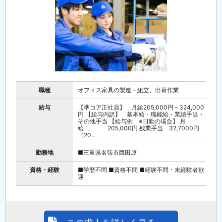
職種
オフィス家具の製造・組立、出荷作業
給与
【準コア正社員】 月給205,000円～324,000
円 【給与内訳】 基本給・職能給・業績手当・
その他手当 【給与例 ※日勤の場合】 月
給 205,000円 残業手当 32,7000円
（20...
勤務地
■三重県名張市西田原
資格・経験
■学歴不問 ■資格不問 ■経験不問・未経験者歓
迎