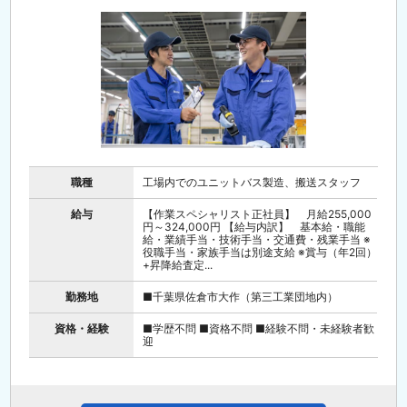
職種
工場内でのユニットバス製造、搬送スタッフ
給与
【作業スペシャリスト正社員】 月給255,000
円～324,000円 【給与内訳】 基本給・職能
給・業績手当・技術手当・交通費・残業手当 ※
役職手当・家族手当は別途支給 ※賞与（年2回）
+昇降給査定...
勤務地
■千葉県佐倉市大作（第三工業団地内）
資格・経験
■学歴不問 ■資格不問 ■経験不問・未経験者歓
迎