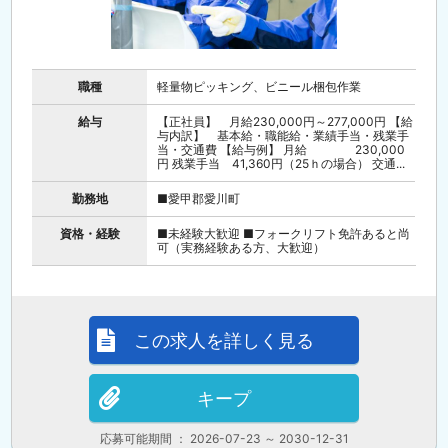
職種
軽量物ピッキング、ビニール梱包作業
給与
【正社員】 月給230,000円～277,000円 【給
与内訳】 基本給・職能給・業績手当・残業手
当・交通費 【給与例】 月給 230,000
円 残業手当 41,360円（25ｈの場合） 交通...
勤務地
■愛甲郡愛川町
資格・経験
■未経験大歓迎 ■フォークリフト免許あると尚
可（実務経験ある方、大歓迎）
この求人を詳しく見る
キープ
応募可能期間 ： 2026-07-23 ～ 2030-12-31