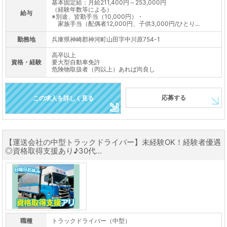
基本固定給：月給211,400円～253,000円
（経験年数等による）
給与
※別途、皆勤手当（10,000円）・
家族手当（配偶者12,000円、子供3,000円/ひとり...
勤務地
兵庫県神崎郡神河町山田字中川原754-1
高卒以上
資格・経験
要大型自動車免許
危険物取扱者（丙以上）あれば尚良し
応募する
この求人を詳しく見る
【運送会社の中型トラックドライバー】未経験OK！経験者優遇
◎資格取得支援あり♪30代...
職種
トラックドライバー（中型）