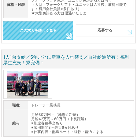
フォークリフト免許、ユニック免許ある方は尚可
資格・経験
（大型・フォークリフト・ユニックは入社後、取得可能で
す：費用会社負担※条件あり）
★大型免許ある方は優遇いたしま...
応募する
この求人を詳しく見る
1人1台支給／5年ごとに新車を入れ替え／自社給油所有！福利
厚生充実！寮完備！
職種
トレーラー乗務員
月給30万円～（地場近距離）
月給42万円～60万円（中長距離）
給与
※別途各種手当あり
※試用期間3～最大6ヵ月あり
※仕事内容・配送ルート・経験・能力による