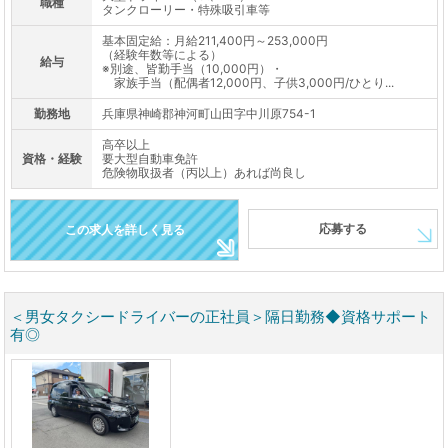
職種
タンクローリー・特殊吸引車等
基本固定給：月給211,400円～253,000円
（経験年数等による）
給与
※別途、皆勤手当（10,000円）・
家族手当（配偶者12,000円、子供3,000円/ひとり...
勤務地
兵庫県神崎郡神河町山田字中川原754-1
高卒以上
資格・経験
要大型自動車免許
危険物取扱者（丙以上）あれば尚良し
応募する
この求人を詳しく見る
＜男女タクシードライバーの正社員＞隔日勤務◆資格サポート
有◎