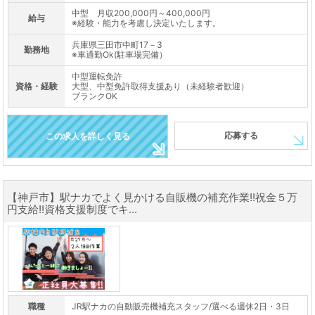
中型 月収200,000円～400,000円
給与
※経験・能力を考慮し決定いたします。
兵庫県三田市中町17－3
勤務地
※車通勤Ok(駐車場完備）
中型運転免許
資格・経験
大型、中型免許取得支援あり（未経験者歓迎）
ブランクOK
応募する
この求人を詳しく見る
【神戸市】駅ナカでよく見かける自販機の補充作業!!祝金５万
円支給!!資格支援制度でキ...
職種
JR駅ナカの自動販売機補充スタッフ/選べる週休2日・3日