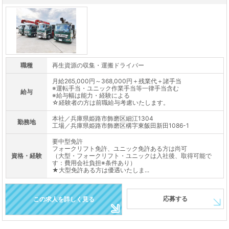
職種
再生資源の収集・運搬ドライバー
月給265,000円～368,000円＋残業代＋諸手当
※運転手当・ユニック作業手当等一律手当含む
給与
※給与幅は能力・経験による
☆経験者の方は前職給与考慮いたします。
本社／兵庫県姫路市飾磨区細江1304
勤務地
工場／兵庫県姫路市飾磨区構字東飯田新田1086-1
要中型免許
フォークリフト免許、ユニック免許ある方は尚可
資格・経験
（大型・フォークリフト・ユニックは入社後、取得可能で
す：費用会社負担※条件あり）
★大型免許ある方は優遇いたしま...
応募する
この求人を詳しく見る