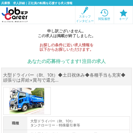
兵庫県 求人詳細｜正社員の転職を応援する求人情報
スタッフ
閲覧履歴
キープ
インタビュー
申し訳ございません。
この求人は掲載が終了しました。
お探しの条件に近い求人情報を
以下からお探しいただけます。
あなたの応募待ってます! 注目の求人
大型ドライバー（8t、10t）◆土日祝休み◆各種手当も充実◆
頑張りは昇給×賞与で還元...
大型ドライバー（8t、10t）
職種
タンクローリー・特殊吸引車等