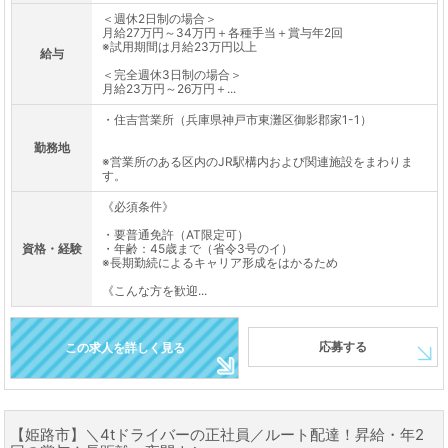
＜週休2日制の場合＞
月給27万円～34万円＋各種手当＋賞与年2回
※試用期間は月給23万円以上
給与
＜完全週休3日制の場合＞
月給23万円～26万円＋...
・住吉営業所（兵庫県神戸市東灘区御影郡家1-1）
勤務地
※営業所のある区内のJR駅構内および関連施設をまわりま
す。
《必須条件》
・要普通免許（AT限定可）
資格・経験
・年齢：45歳まで（省令3号のイ）
※長期勤続によるキャリア形成をはかるため
《こんな方を歓迎...
応募する
この求人を詳しく見る
【姫路市】＼4tドライバーの正社員／ルート配達！昇給・年2