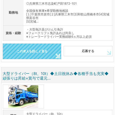
◎兵庫県三木市志染町戸田1872-101
全国保有車庫※希望勤務地相談
勤務地
[１]千葉県市原市[２]兵庫県三木市[3]和歌山県橋本市[4]宮城
県富谷市
[5]宮城...
・大型免許及びけん引免許
資格・経験
※フォークリフト免許あれば尚良し
※トレーラードライバー実務経験6ヵ月以上必須
応募する
この求人を詳しく見る
大型ドライバー（8t、10t）◆土日祝休み◆各種手当も充実◆
頑張りは昇給×賞与で還元...
大型ドライバー（8t、10t）