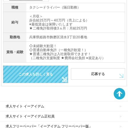
職種
タクシードライバー（隔日勤務）
＜月収＞
歩合給25万円～40万円（売上による）
給与
※最低賃金は保障いたします
★二種免許取得後3ヵ月：月給25万円
勤務地
兵庫県姫路市飾磨区清水3丁目20番地
◇未経験大歓迎！
◇普通自動車免許（一種免許歓迎！）
資格・経験
★普通二種免許は入社後取得できます！
（二種免許支援制度 ★費用会社負担 ※規定あり）
応募する
この求人を詳しく見る
求人サイト イーアイデム
求人サイト イーアイデム正社員
求人フリーペーパー「イーアイデム フリーペーパー版」