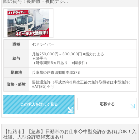
回の賞与！長距離・夜間ナシ...
職種
4tドライバー
月給250,000円～300,000円 ※能力による
給与
＋諸手当
（研修期間6ヵ月あり ※同条件）
勤務地
兵庫県姫路市四郷町本郷278
要普通免許（平成29年3月改正後の免許取得者は中型免許）
資格・経験
※AT限定不可
応募する
この求人を詳しく見る
【姫路市】【急募】日勤帯のお仕事◇中型免許があればOK！入
社後、大型免許取得支援あり