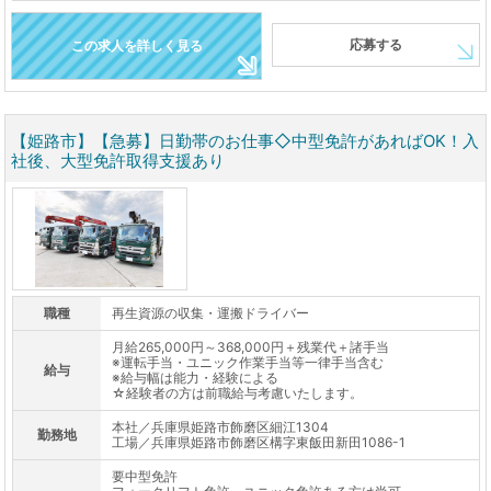
応募する
この求人を詳しく見る
【姫路市】【急募】日勤帯のお仕事◇中型免許があればOK！入
社後、大型免許取得支援あり
職種
再生資源の収集・運搬ドライバー
月給265,000円～368,000円＋残業代＋諸手当
※運転手当・ユニック作業手当等一律手当含む
給与
※給与幅は能力・経験による
☆経験者の方は前職給与考慮いたします。
本社／兵庫県姫路市飾磨区細江1304
勤務地
工場／兵庫県姫路市飾磨区構字東飯田新田1086-1
要中型免許