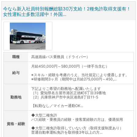
今なら新入社員特別報酬総額30万支給！2種免許取得支援有！
女性運転士多数活躍中！外国...
職種
高速路線バス乗務員（ドライバー）
月給450,000円～580,000円（一律手当含む）
給与
※スキル・経験を考慮のうえ、当社規定により優遇します。
※研修期間3ヶ月（期間中は月給275,000円～450,...
下記よりご希望の勤務地へ配属いたします
［1］愛知県名古屋市港区正徳町6丁目39番地
勤務地
［2］兵庫県神戸市中央区港島8丁目11-5
【転勤なし／マイカー通勤OK...
◆大型二種免許
バス経験・乗務員の経験・接客業経験の方は、優遇採用
資格・経験
◆大型二種免許取得していない方（取得支援制度あり）
普通自動車運転免許を取得後3年以上の方...