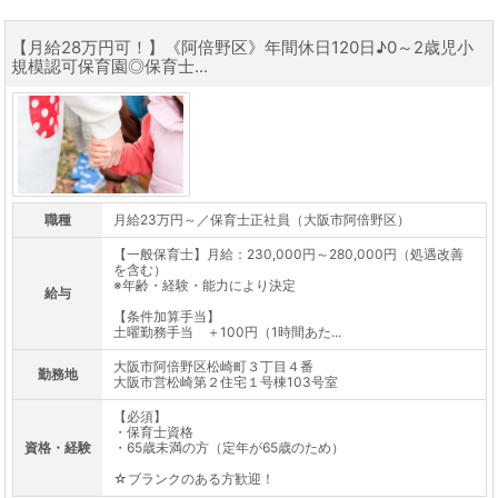
【月給28万円可！】《阿倍野区》年間休日120日♪0～2歳児小
規模認可保育園◎保育士...
職種
月給23万円～／保育士正社員（大阪市阿倍野区）
【一般保育士】月給：230,000円～280,000円（処遇改善
を含む）
※年齢・経験・能力により決定
給与
【条件加算手当】
土曜勤務手当 ＋100円（1時間あた...
大阪市阿倍野区松崎町３丁目４番
勤務地
大阪市営松崎第２住宅１号棟103号室
【必須】
・保育士資格
資格・経験
・65歳未満の方（定年が65歳のため）
☆ブランクのある方歓迎！