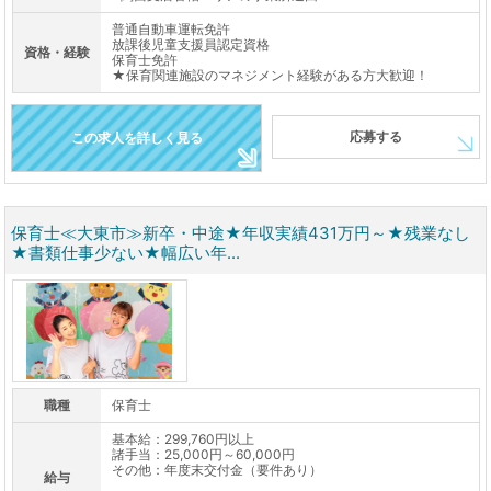
普通自動車運転免許
放課後児童支援員認定資格
資格・経験
保育士免許
★保育関連施設のマネジメント経験がある方大歓迎！
応募する
この求人を詳しく見る
保育士≪大東市≫新卒・中途★年収実績431万円～★残業なし
★書類仕事少ない★幅広い年...
職種
保育士
基本給：299,760円以上
諸手当：25,000円～60,000円
その他：年度末交付金（要件あり）
給与