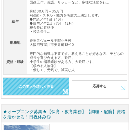
図画工作、英語、サッカーなど、多様な活動を行...
月給30万円～35万円
※経験・スキル・能力を考慮の上決定します。
●昇給／年1回（4月）
給与
●賞与／年2回（7月・12月）
校舎長に昇格後
・校舎長手...
香里ヌヴェール学院小学校
勤務地
大阪府寝屋川市美井町18-10
専門的な知識は不要です。教えることが好きな方、子どもの
成長を喜び合える方、歓迎。
資格・経験
小学生の指導経験がある方、大歓迎です。
【求める人物像】
・優しく、元気で、誠実な人
応募する
この求人を詳しく見る
★オープニング募集★【保育・教育業務】【調理・配膳】資格
を活かせる！日祝休み◎