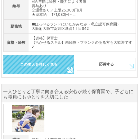
※給与幅は経験・能力により考慮
給与
賞与あり
交通費あり／上限25,000円/月
★基本給 171,080円～...
■ほっぺるランドにいたかみなみ（私立認可保育園）
勤務地
大阪府大阪市淀川区新高1丁目842
【資格】保育士
資格・経験
【活かせるスキル】未経験・ブランクのある方も大歓迎です
♪
応募する
この求人を詳しく見る
一人ひとりと丁寧に向き合える安心が続く保育園で、子どもに
も職員にもゆとりを大切にした...