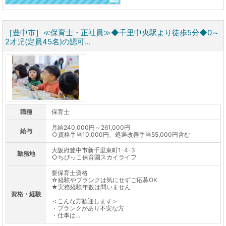
［豊中市］≪保育士・正社員≫◆千里中央駅より徒歩5分◆0～
2才児(定員45名)の認可...
職種
保育士
月給240,000円～261,000円
給与
◇資格手当10,000円、処遇改善手当55,000円含む
大阪府豊中市新千里東町1-4-3
勤務地
◇ちびっこ保育園スカイライフ
要保育士資格
☆経験やブランクは気にせずご応募OK
★実務経験年数は問いません
資格・経験
＜こんな方歓迎します＞
・ブランクがあり不安な方
・仕事は...