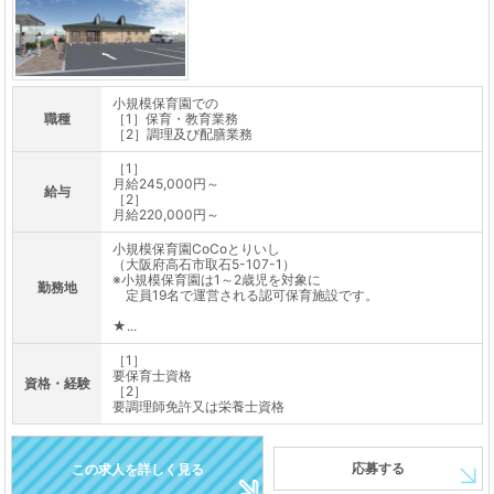
小規模保育園での
職種
［1］保育・教育業務
［2］調理及び配膳業務
［1］
月給245,000円～
給与
［2］
月給220,000円～
小規模保育園CoCoとりいし
（大阪府高石市取石5-107-1）
※小規模保育園は1～2歳児を対象に
勤務地
定員19名で運営される認可保育施設です。
★...
［1］
要保育士資格
資格・経験
［2］
要調理師免許又は栄養士資格
応募する
この求人を詳しく見る