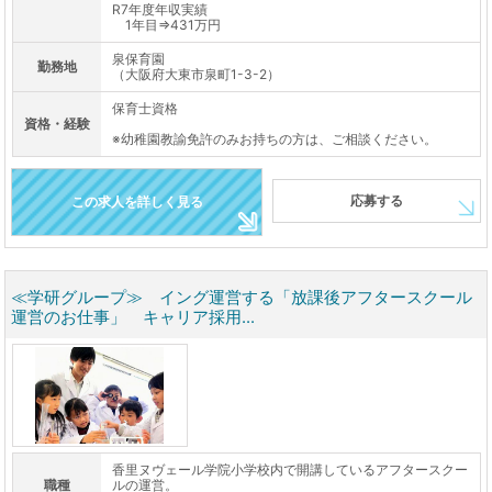
R7年度年収実績
1年目⇒431万円
泉保育園
勤務地
（大阪府大東市泉町1-3-2）
保育士資格
資格・経験
※幼稚園教諭免許のみお持ちの方は、ご相談ください。
応募する
この求人を詳しく見る
≪学研グループ≫ イング運営する「放課後アフタースクール
運営のお仕事」 キャリア採用...
香里ヌヴェール学院小学校内で開講しているアフタースクー
職種
ルの運営。