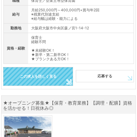
職種
保育士／企業主導型保育園
月給250,000円～400,000円+賞与年2回
給与
※残業代別途支給
※給与幅は経験・能力による
勤務地
大阪府大阪市中央区森ノ宮1-14-12
保育士
経験不問
資格・経験
★未経験OK！
★新卒・第二新卒OK！
★ブランクある方OK！
応募する
この求人を詳しく見る
★オープニング募集★【保育・教育業務】【調理・配膳】資格
を活かせる！日祝休み◎