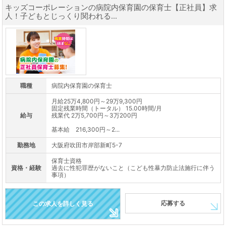
キッズコーポレーションの病院内保育園の保育士【正社員】求
人！子どもとじっくり関われる...
職種
病院内保育園の保育士
月給25万4,800円～29万9,300円
固定残業時間（トータル） 15.00時間/月
給与
残業代 2万5,700円～3万200円
基本給 216,300円～2...
勤務地
大阪府吹田市岸部新町5-7
保育士資格
資格・経験
過去に性犯罪歴がないこと（こども性暴力防止法施行に伴う
事項）
応募する
この求人を詳しく見る