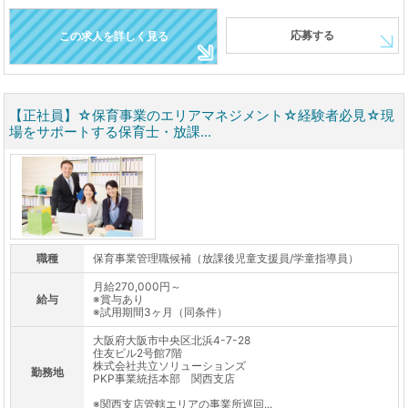
応募する
この求人を詳しく見る
【正社員】☆保育事業のエリアマネジメント☆経験者必見☆現
場をサポートする保育士・放課...
職種
保育事業管理職候補（放課後児童支援員/学童指導員）
月給270,000円～
給与
※賞与あり
※試用期間3ヶ月（同条件）
大阪府大阪市中央区北浜4-7-28
住友ビル2号館7階
株式会社共立ソリューションズ
勤務地
PKP事業統括本部 関西支店
※関西支店管轄エリアの事業所巡回...