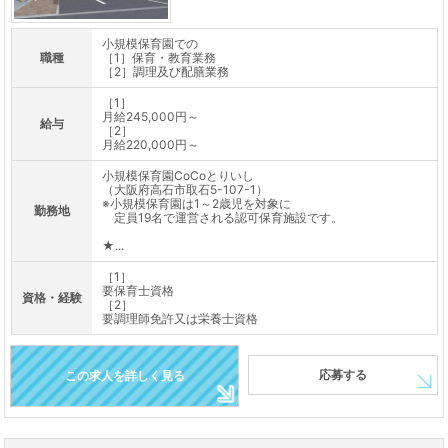
小規模保育園での
職種
［1］保育・教育業務
［2］調理及び配膳業務
［1］
月給245,000円～
給与
［2］
月給220,000円～
小規模保育園CoCoとりいし
（大阪府高石市取石5-107-1）
※小規模保育園は1～2歳児を対象に
勤務地
定員19名で運営される認可保育施設です。
★...
［1］
要保育士資格
資格・経験
［2］
要調理師免許又は栄養士資格
応募する
この求人を詳しく見る