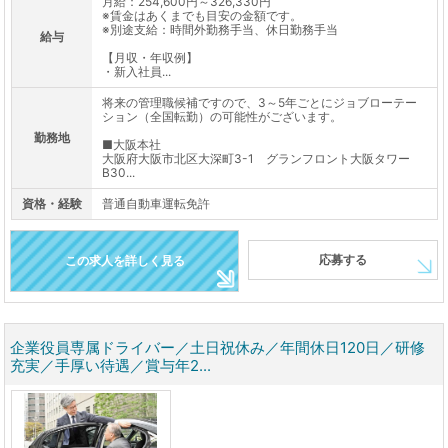
月給：254,600円～326,330円
※賃金はあくまでも目安の金額です。
※別途支給：時間外勤務手当、休日勤務手当
給与
【月収・年収例】
・新入社員...
将来の管理職候補ですので、3～5年ごとにジョブローテー
ション（全国転勤）の可能性がございます。
勤務地
■大阪本社
大阪府大阪市北区大深町3-1 グランフロント大阪タワー
B30...
資格・経験
普通自動車運転免許
応募する
この求人を詳しく見る
企業役員専属ドライバー／土日祝休み／年間休日120日／研修
充実／手厚い待遇／賞与年2...