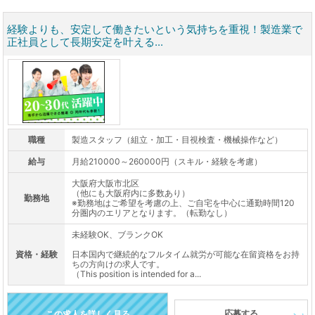
経験よりも、安定して働きたいという気持ちを重視！製造業で
正社員として長期安定を叶える...
職種
製造スタッフ（組立・加工・目視検査・機械操作など）
給与
月給210000～260000円（スキル・経験を考慮）
大阪府大阪市北区
（他にも大阪府内に多数あり）
勤務地
※勤務地はご希望を考慮の上、ご自宅を中心に通勤時間120
分圏内のエリアとなります。（転勤なし）
未経験OK、ブランクOK
資格・経験
日本国内で継続的なフルタイム就労が可能な在留資格をお持
ちの方向けの求人です。
（This position is intended for a...
応募する
この求人を詳しく見る