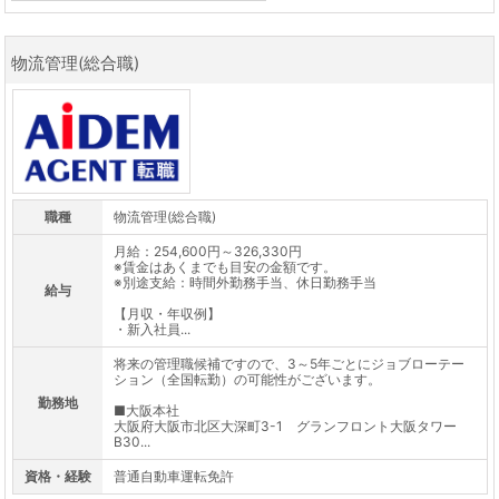
物流管理(総合職)
職種
物流管理(総合職)
月給：254,600円～326,330円
※賃金はあくまでも目安の金額です。
※別途支給：時間外勤務手当、休日勤務手当
給与
【月収・年収例】
・新入社員...
将来の管理職候補ですので、3～5年ごとにジョブローテー
ション（全国転勤）の可能性がございます。
勤務地
■大阪本社
大阪府大阪市北区大深町3-1 グランフロント大阪タワー
B30...
資格・経験
普通自動車運転免許