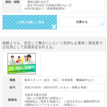
資格・経験
・累積点数3点以下
・過去1年以内に行政処分歴のない方
※定年60歳まで（再雇用制度有）
応募する
この求人を詳しく見る
経験よりも、安定して働きたいという気持ちを重視！製造業で
正社員として長期安定を叶える...
職種
製造スタッフ（組立・加工・目視検査・機械操作など）
給与
月給210000～260000円（スキル・経験を考慮）
大阪府大阪市北区
（他にも大阪府内に多数あり）
勤務地
※勤務地はご希望を考慮の上、ご自宅を中心に通勤時間120
分圏内のエリアとなります。（転勤なし）