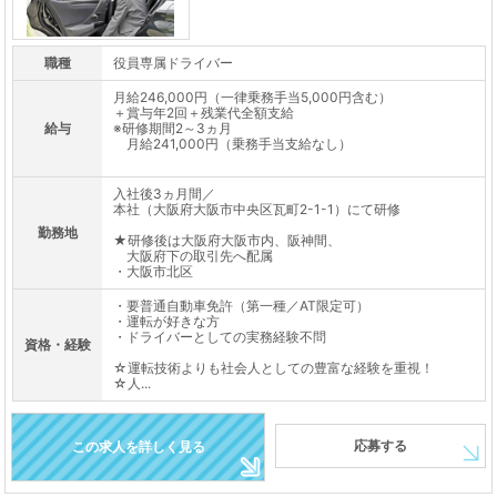
職種
役員専属ドライバー
月給246,000円（一律乗務手当5,000円含む）
＋賞与年2回＋残業代全額支給
給与
※研修期間2～3ヵ月
月給241,000円（乗務手当支給なし）
入社後3ヵ月間／
本社（大阪府大阪市中央区瓦町2-1-1）にて研修
勤務地
★研修後は大阪府大阪市内、阪神間、
大阪府下の取引先へ配属
・大阪市北区
・要普通自動車免許（第一種／AT限定可）
・運転が好きな方
・ドライバーとしての実務経験不問
資格・経験
☆運転技術よりも社会人としての豊富な経験を重視！
☆人...
応募する
この求人を詳しく見る