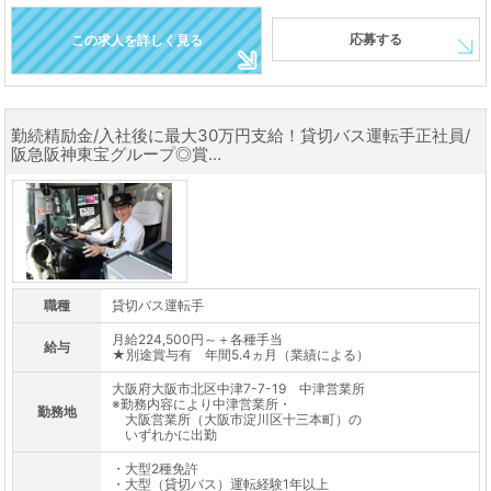
応募する
この求人を詳しく見る
勤続精励金/入社後に最大30万円支給！貸切バス運転手正社員/
阪急阪神東宝グループ◎賞...
職種
貸切バス運転手
月給224,500円～＋各種手当
給与
★別途賞与有 年間5.4ヵ月（業績による）
大阪府大阪市北区中津7-7-19 中津営業所
※勤務内容により中津営業所・
勤務地
大阪営業所（大阪市淀川区十三本町）の
いずれかに出勤
・大型2種免許
・大型（貸切バス）運転経験1年以上