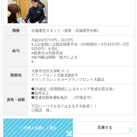
職種
店舗運営スタッフ（接客・店舗運営全般）
月給24万731円～30万円
※上記金額には固定残業手当（30時間分／4万4231円～5万
5200円）を含む
給与
※超過分は別途支給
※給与幅は経験・能力による
※...
大阪市北区大深町３-１
勤務地
グランフロント大阪北館B1F
オリックスレンタカーグランフロント大阪店
■35歳迄（長期勤続によるキャリア形成を図る為）
■高卒以上
■普通自動車運転免許 （AT限定可）
資格・経験
下記に一つでも当てはまる方大歓迎！！
◎英語、韓...
応募する
この求人を詳しく見る