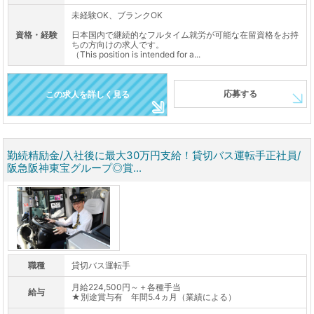
未経験OK、ブランクOK
資格・経験
日本国内で継続的なフルタイム就労が可能な在留資格をお持
ちの方向けの求人です。
（This position is intended for a...
応募する
この求人を詳しく見る
勤続精励金/入社後に最大30万円支給！貸切バス運転手正社員/
阪急阪神東宝グループ◎賞...
職種
貸切バス運転手
月給224,500円～＋各種手当
給与
★別途賞与有 年間5.4ヵ月（業績による）