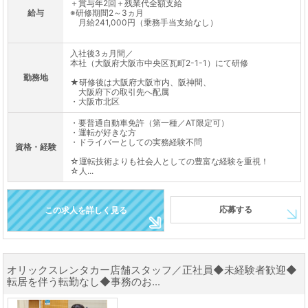
＋賞与年2回＋残業代全額支給
給与
※研修期間2～3ヵ月
月給241,000円（乗務手当支給なし）
入社後3ヵ月間／
本社（大阪府大阪市中央区瓦町2-1-1）にて研修
勤務地
★研修後は大阪府大阪市内、阪神間、
大阪府下の取引先へ配属
・大阪市北区
・要普通自動車免許（第一種／AT限定可）
・運転が好きな方
・ドライバーとしての実務経験不問
資格・経験
☆運転技術よりも社会人としての豊富な経験を重視！
☆人...
応募する
この求人を詳しく見る
オリックスレンタカー店舗スタッフ／正社員◆未経験者歓迎◆
転居を伴う転勤なし◆事務のお...