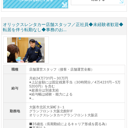
オリックスレンタカー店舗スタッフ／正社員◆未経験者歓迎◆
転居を伴う転勤なし◆事務のお...
職種
店舗運営スタッフ（接客・店舗運営全般）
月給24万731円～30万円
※上記金額には固定残業手当（30時間分／4万4231円～5万
5200円）を含む
給与
※超過分は別途支給
※給与幅は経験・能力による
※...
大阪市北区大深町３-１
勤務地
グランフロント大阪北館B1F
オリックスレンタカーグランフロント大阪店
■35歳迄（長期勤続によるキャリア形成を図る為）
■高卒以上