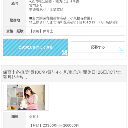
※給与幅は経験・能力により考慮
給与
賞与あり
交通費あり／全額支給
■彩の調保育園浦和高砂（小規模保育園）
勤務地
埼玉県さいたま市浦和区高砂2丁目101グローバル高砂2階
資格・経験
【資格】保育士
応募する
この求人を詳しく見る
保育士必須/定員100名/賞与4ヶ月/車◎/年間休日126日/ICT/土
曜月1/持ち...
職種
保育士
【月給】233000円～266000円