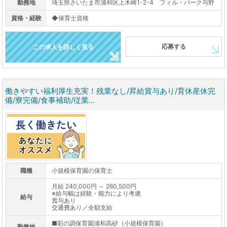
勤務地
埼玉県さいたま市浦和区上木崎1-2-4 フィル・パーク与野
資格・経験
◆保育士資格
応募する
この求人を詳しく見る
働きやすい福利厚生充実！残業なし/昇給賞与あり/育休産休完
備/寮完備/食事補助/従業...
職種
小規模保育園の保育士
月給 240,000円 ～ 260,500円
※給与幅は経験・能力により考慮
給与
賞与あり
交通費あり／全額支給
■彩の調保育園浦和高砂（小規模保育園）
勤務地