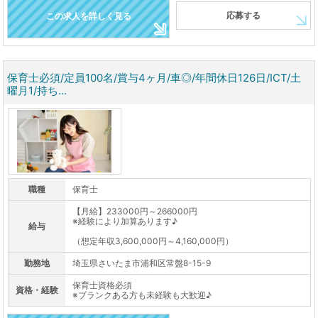
応募する
この求人を詳しく見る
保育士必須/定員100名/賞与4ヶ月/車◎/年間休日126日/ICT/土
曜月1/持ち...
職種
保育士
【月給】233000円～266000円
※経験により加算あります♪
給与
（想定年収3,600,000円～4,160,000円）
勤務地
埼玉県さいたま市浦和区常盤8-15-9
保育士資格必須
資格・経験
※ブランクある方も未経験も大歓迎♪