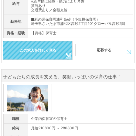
※給与幅は経験・能力により考慮
給与
賞与あり
交通費あり／全額支給
■彩の調保育園浦和高砂（小規模保育園）
勤務地
埼玉県さいたま市浦和区高砂2丁目101グローバル高砂2階
資格・経験
【資格】保育士
応募する
この求人を詳しく見る
子どもたちの成長を支える、笑顔いっぱいの保育の仕事！
職種
企業内保育室の保育士
給与
月給210800円 ～ 280800円