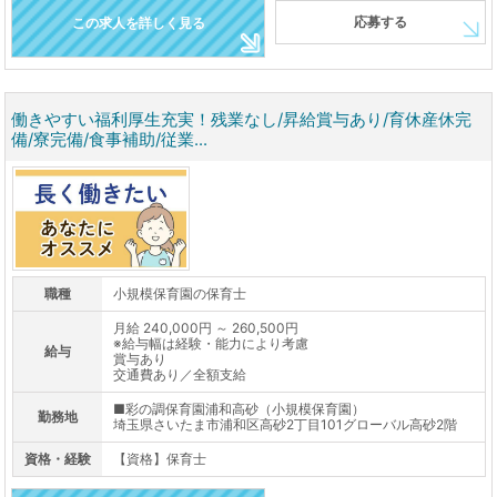
応募する
この求人を詳しく見る
働きやすい福利厚生充実！残業なし/昇給賞与あり/育休産休完
備/寮完備/食事補助/従業...
職種
小規模保育園の保育士
月給 240,000円 ～ 260,500円
※給与幅は経験・能力により考慮
給与
賞与あり
交通費あり／全額支給
■彩の調保育園浦和高砂（小規模保育園）
勤務地
埼玉県さいたま市浦和区高砂2丁目101グローバル高砂2階
資格・経験
【資格】保育士