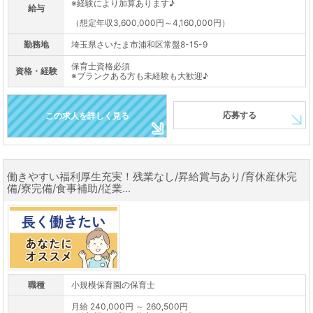
※経験により加算あります♪
給与
（想定年収3,600,000円～4,160,000円）
勤務地
埼玉県さいたま市浦和区常盤8-15-9
保育士資格必須
資格・経験
※ブランクある方も未経験も大歓迎♪
応募する
この求人を詳しく見る
働きやすい福利厚生充実！残業なし/昇給賞与あり/育休産休完
備/寮完備/食事補助/従業...
職種
小規模保育園の保育士
月給 240,000円 ～ 260,500円