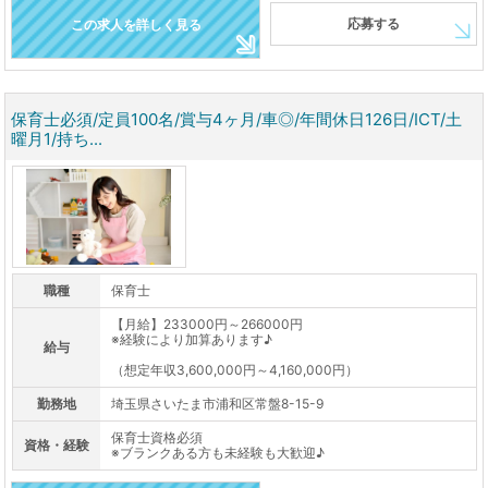
応募する
この求人を詳しく見る
保育士必須/定員100名/賞与4ヶ月/車◎/年間休日126日/ICT/土
曜月1/持ち...
職種
保育士
【月給】233000円～266000円
※経験により加算あります♪
給与
（想定年収3,600,000円～4,160,000円）
勤務地
埼玉県さいたま市浦和区常盤8-15-9
保育士資格必須
資格・経験
※ブランクある方も未経験も大歓迎♪