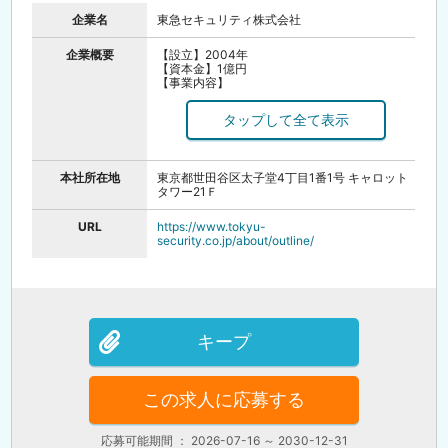
企業名
東急セキュリティ株式会社
企業概要
【設立】2004年
【資本金】1億円
【事業内容】
施設警備業務、鉄道警備業務、巡回警備業務、
機械警備業務
上記警備業務に付随する物販・サービス
本社所在地
東京都世田谷区太子堂4丁目1番1号 キャロット
タワー21Ｆ
URL
https://www.tokyu-
security.co.jp/about/outline/
キープ
この求人に応募する
応募可能期間 ： 2026-07-16 ～ 2030-12-31