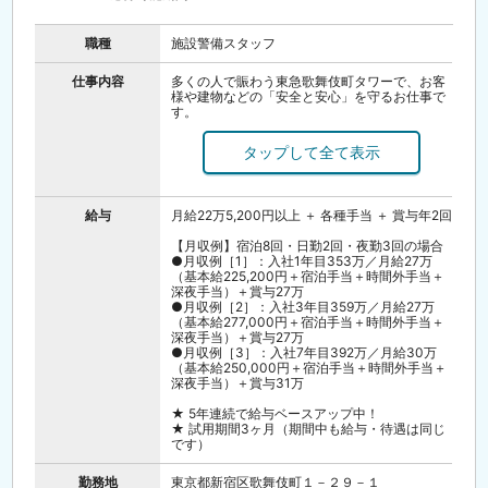
職種
施設警備スタッフ
仕事内容
多くの人で賑わう東急歌舞伎町タワーで、お客
様や建物などの「安全と安心」を守るお仕事で
す。
・施設内の巡回
・出入管理（人や車両のチェック）
・防災センターでのモニター監視
・インフォメーション（道案内など）
・緊急時の初期対応 など
給与
月給22万5,200円以上 ＋ 各種手当 ＋ 賞与年2回
常に複数名のチームで行動し、無線で連携を取
【月収例】宿泊8回・日勤2回・夜勤3回の場合
りながら業務を進めます。
●月収例［1］：入社1年目353万／月給27万
困ったことがあればすぐに先輩や仲間に相談で
（基本給225,200円＋宿泊手当＋時間外手当＋
きるので、未経験の方もご安心ください。
深夜手当）＋賞与27万
●月収例［2］：入社3年目359万／月給27万
＼未経験者・社会人デビュー大歓迎！／
（基本給277,000円＋宿泊手当＋時間外手当＋
フリーターや異業種からの転職者、40代50代
深夜手当）＋賞与27万
の方が多数活躍中です。
●月収例［3］：入社7年目392万／月給30万
入社後4日間の新任研修と、1ヶ月間は先輩社員
（基本給250,000円＋宿泊手当＋時間外手当＋
に同行する形で現場研修をしていただきますの
深夜手当）＋賞与31万
で、
ご不安があれば、この期間でしっかりと解消で
★ 5年連続で給与ベースアップ中！
きます！
★ 試用期間3ヶ月（期間中も給与・待遇は同じ
です）
勤務地
東京都新宿区歌舞伎町１－２９－１