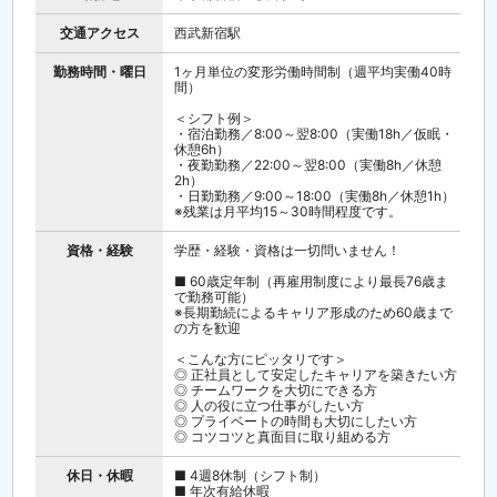
交通アクセス
西武新宿駅
勤務時間・曜日
1ヶ月単位の変形労働時間制（週平均実働40時
間）
＜シフト例＞
・宿泊勤務／8:00～翌8:00（実働18h／仮眠・
休憩6h）
・夜勤勤務／22:00～翌8:00（実働8h／休憩
2h）
・日勤勤務／9:00～18:00（実働8h／休憩1h）
※残業は月平均15～30時間程度です。
資格・経験
学歴・経験・資格は一切問いません！
■ 60歳定年制（再雇用制度により最長76歳ま
で勤務可能）
※長期勤続によるキャリア形成のため60歳まで
の方を歓迎
＜こんな方にピッタリです＞
◎ 正社員として安定したキャリアを築きたい方
◎ チームワークを大切にできる方
◎ 人の役に立つ仕事がしたい方
◎ プライベートの時間も大切にしたい方
◎ コツコツと真面目に取り組める方
休日・休暇
■ 4週8休制（シフト制）
■ 年次有給休暇