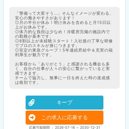
「警備って大変そう…」そんなイメージが変わる、
安心の働きやすさがあります！
◎月の半分が休み！明け休みを含めると月15日以
上がお休みです。
◎体力的な負担は少なめ！冷暖房完備の施設内で
の勤務が基本です。
◎8割以上が未経験スタート！入社後の丁寧な研修
でプロのスキルが身につきます。
◎安定の東急グループ！5年連続昇給中＆充実の福
利厚生が魅力です。
お客様から「ありがとう」と感謝される機会も多
く、自分の仕事が人々の安心に繋がっていると実
感できます。
チームで協力し、無事に一日を終えた時の達成感
は格別です。
キープ
この求人に応募する
応募可能期間 ： 2026-07-16 ～ 2030-12-31