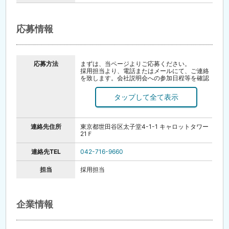
応募情報
応募方法
まずは、当ページよりご応募ください。
採用担当より、電話またはメールにて、ご連絡
を致します。会社説明会への参加日程等を確認
させていただきます。
ご応募いただいた方、全員とお会いします！
【書類選考なし ＆ 面接確約】
▼ STEP1： 会社説明会 兼 面接
連絡先住所
東京都世田谷区太子堂4-1-1 キャロットタワー
まずは仕事内容や働き方を丁寧にご説明しま
21Ｆ
す。話を聞くだけでも大歓迎！
※毎週水・土に開催（予約制／履歴書・職務経
歴書持参）
連絡先TEL
042-716-9660
※遠方の方はリモート面接も可能です。お気軽
にご相談ください。
担当
採用担当
▼ STEP2： 適性検査
「はい／いいえ」で答える簡単な検査です。
▼ STEP3： 内定
応募から内定までは1～2週間を予定。入社日は
ご相談に応じます。
企業情報