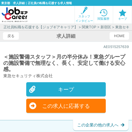
東京都 求人詳細｜正社員の転職を応援する求人情報
スタッフ
閲覧履歴
キープ
インタビュー
正社員転職を応援する【ジョブギアキャリア】
>
関東TOP
>
新宿区
> 東急セキ
求人詳細
戻る
HOME
AE0515257639
＜施設警備スタッフ＞月の半分休み！東急グループ
の施設警備で無理なく、長く、安定して働ける安心
感。
東急セキュリティ株式会社
キープ
この求人に応募する
この企業の他の求人へ