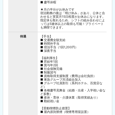
■ 慶弔休暇
★月の半分がお休みです
宿泊勤務の後は「明け休み」があり、公休と合
わせると実質月15日程度がお休みになります。
指定休も取れるため、シフトの組み合わせによ
っては5連休以上の取得も可能！プライベート
も満喫できます。
待遇
【手当】
■ 交通費全額支給
■ 時間外手当
■ 宿泊手当（1回1,200円）
■ 深夜手当
【福利厚生】
■ 昇給年1回
■ 賞与年2回
■ 社会保険完備
■ 制服貸与
■ 資格取得支援制度（費用は会社負担）
■ 東急グループ共済組合加入
■ グループ社員割引（系列ホテル、百貨店な
ど）
■ 各種慶弔見舞金（結婚・出産・入学祝い金な
ど多数）
■ 産休・育休・介護休業（取得実績あり）
■ 勤続祝い金
【受動喫煙防止措置】
■ 屋内原則禁煙（喫煙専用室設置）