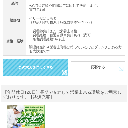
給与
※給与は経験や前職給与に応じて決定します。
賞与年2回
イリーゼはしもと
勤務地
（神奈川県相模原市緑区西橋本2-21-23）
・調理師免許または栄養士資格
・調理経験、普通自動車免許あれば尚可
・給食調理経験1年以上
資格・経験
調理師免許や栄養士資格は持っているけどブランクがある方
も大歓迎です...
応募する
この求人を詳しく見る
【年間休日126日】長期で安定して活躍出来る環境をご用意し
ております。【待遇充実】