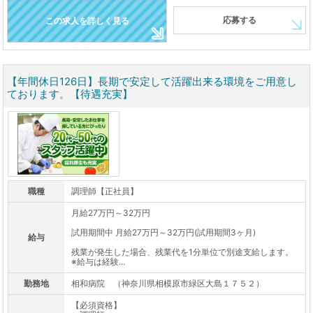
応募する
この求人を詳しく見る
【年間休日126日】長期で安定して活躍出来る環境をご用意し
ております。【待遇充実】
職種
調理師【正社員】
月給27万円～32万円
試用期間中 月給27万円～32万円(試用期間3ヶ月)
給与
残業が発生した場合、残業代を1分単位で別途支給します。
※給与は経験...
勤務地
相和病院 （神奈川県相模原市緑区大島１７５２）
【必須資格】