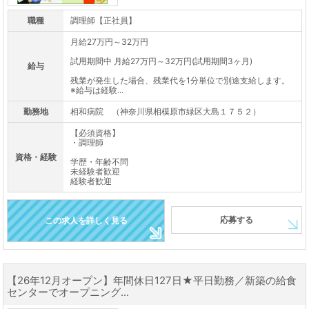
職種
調理師【正社員】
月給27万円～32万円
試用期間中 月給27万円～32万円(試用期間3ヶ月)
給与
残業が発生した場合、残業代を1分単位で別途支給します。
※給与は経験...
勤務地
相和病院 （神奈川県相模原市緑区大島１７５２）
【必須資格】
・調理師
資格・経験
学歴・年齢不問
未経験者歓迎
経験者歓迎
応募する
この求人を詳しく見る
【26年12月オープン】年間休日127日★平日勤務／新築の給食
センターでオープニング...