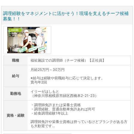
調理経験をマネジメントに活かそう！現場を支えるチーフ候補
募集！！
職種
福祉施設での調理師（チーフ候補）【正社員】
月給25万円～30万円
給与
※給与は経験や前職給与に応じて決定します。
賞与年2回
イリーゼはしもと
勤務地
（神奈川県相模原市緑区西橋本2-21-23）
・調理師免許または栄養士資格
・調理経験、普通自動車免許あれば尚可
・給食調理経験1年以上
資格・経験
調理師免許や栄養士資格は持っているけどブランクがある方
も大歓迎です...