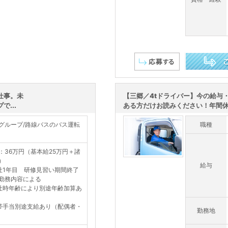
この求人を詳し
仕事。未
【三郷／4tドライバー】今の給与
...
ある方だけお読みください！年間休日1
グループ/路線バスのバス運転
職種
：36万円（基本給25万円＋諸
）
給与
社1年目 研修見習い期間終了
勤務内容による
社時年齢により別途年齢加算あ
帯手当別途支給あり（配偶者・
勤務地