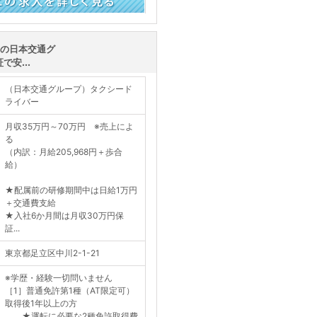
く見る
1の日本交通グ
安...
（日本交通グループ）タクシード
ライバー
月収35万円～70万円 ※売上によ
る
（内訳：月給205,968円＋歩合
給）
★配属前の研修期間中は日給1万円
＋交通費支給
★入社6か月間は月収30万円保
証...
東京都足立区中川2-1-21
※学歴・経験一切問いません
［1］普通免許第1種（AT限定可）
取得後1年以上の方
★運転に必要な2種免許取得費