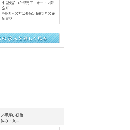
中型免許（8t限定可・オートマ限
定可）
※外国人の方は要特定技能1号の在
留資格
く見る
フ／手厚い研修
み・入...