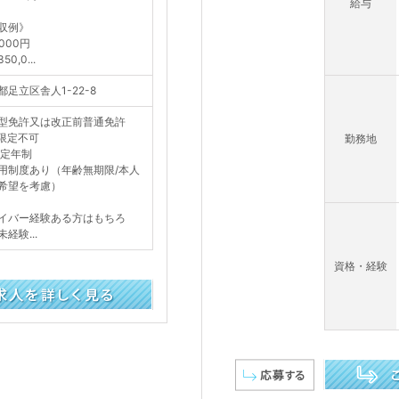
給与
収例》
,000円
0,0...
都足立区舎人1-22-8
型免許又は改正前普通免許
T限定不可
勤務地
歳定年制
用制度あり（年齢無期限/本人
希望を考慮）
イバー経験ある方はもちろ
経験...
資格・経験
この求人を詳し