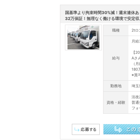
国基準より拘束時間30%減！週末連休あ
32万保証！無理なく働ける環境で安定収..
職種
2t
月給3
【2
給与
Aさ
（月
18
※賞与
勤務地
埼玉
法改
資格・経験
普通
フォ
この求人を詳しく見る