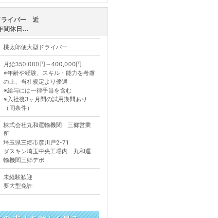
ドライバー 近
間休日...
桃太郎便大型ドライバー
月給350,000円～400,000円
※年齢や経験、スキル・能力を考慮
の上、当社規定より優遇
※給与には一律手当を含む
※入社後3ヶ月間の試用期間あり
（同条件）
株式会社丸和運輸機関 三郷営業
所
埼玉県三郷市彦川戸2-71
ダスキン埼玉中央工場内 丸和運
輸機関三郷デポ
未経験歓迎
要大型免許