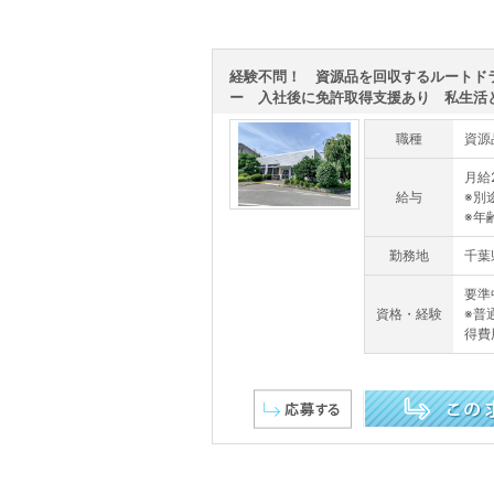
経験不問！ 資源品を回収するルートド
ー 入社後に免許取得支援あり 私生活と両
職種
資源
月給2
給与
※別
※年
勤務地
千葉
要準
資格・経験
※普
得費
この求人を詳しく見る