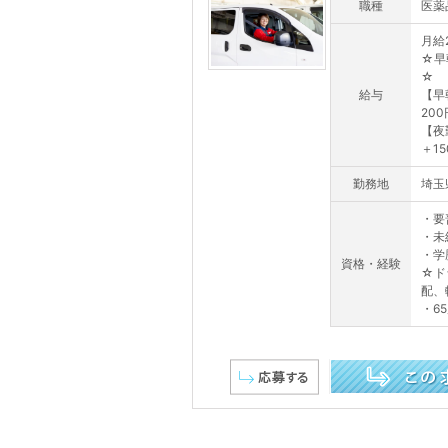
職種
医薬
月給2
☆早
☆
給与
【早
20
【夜
＋1
勤務地
埼玉
・要
・未
・学
資格・経験
☆ド
配、
・6
この求人を詳しく見る