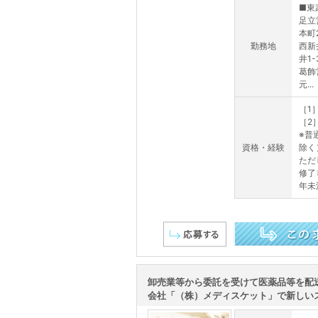
■東
足立
本町2
勤務地
西新
井1
葛飾
元...
［1
［2
※普
資格・経験
除く
ただ
修了
年未
この求人を詳しく見る
卸売業等から委託を受けて医薬品等を配
会社「（株）メディスケット」で新しいスタ