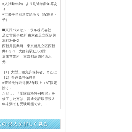
※入社時年齢により別途年齢加算あ
り
※世帯手当別途支給あり（配偶者・
子）
■東武バスセントラル株式会社
足立営業事務所 東京都足立区伊興
本町2-9-2
西新井営業所 東京都足立区西新
井1-3-1 大師前駅ビル3階
葛飾営業所 東京都葛飾区西水
元...
［1］大型二種免許保持者、または
［2］普通免許保持者
※普通免許取得後3年以上（AT限定
除く）
ただし、「受験資格特例教習」を
修了した方は、普通免許取得後３
年未満でも受験可能です。...
く見る