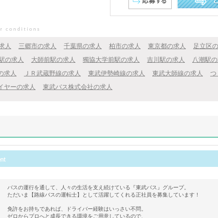
この求人を詳し
求人
三郷市の求人
千葉県の求人
柏市の求人
東京都の求人
足立区
駅の求人
大師前駅の求人
獨協大学前駅の求人
吉川駅の求人
八潮駅の
の求人
ＪＲ武蔵野線の求人
東武伊勢崎線の求人
東武大師線の求人
つ
イヤーの求人
東武バス株式会社の求人
バスの運行を通して、人々の生活を支え続けている『東武バス』グループ。
ただいま【路線バスの運転士】として活躍してくれる正社員を募集しています！
免許をお持ちであれば、ドライバー経験はいっさい不問。
ゼロからプロへと成長できる環境をご用意しているので、