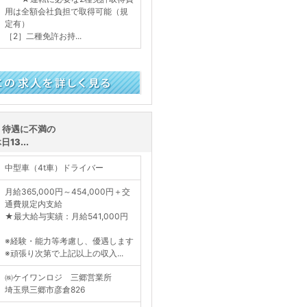
用は全額会社負担で取得可能（規
定有）
［2］二種免許お持...
く見る
・待遇に不満の
3...
中型車（4t車）ドライバー
月給365,000円～454,000円＋交
通費規定内支給
★最大給与実績：月給541,000円
※経験・能力等考慮し、優遇します
※頑張り次第で上記以上の収入...
㈱ケイワンロジ 三郷営業所
埼玉県三郷市彦倉826