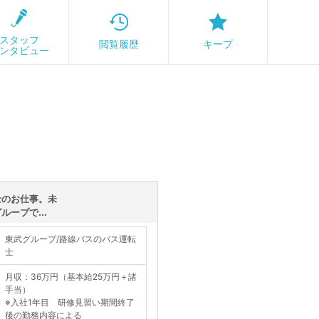
スタッフ
閲覧履歴
キープ
ンタビュー
士のお仕事。未
ープで...
東武グループ/路線バスのバス運転
士
月収：36万円（基本給25万円＋諸
手当）
※入社1年目 研修見習い期間終了
後の勤務内容による