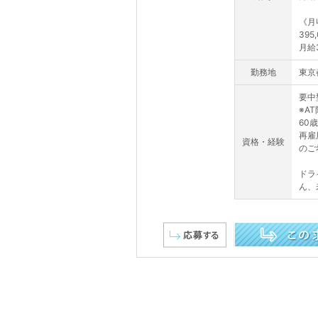
《月
395
月給35
勤務地
東京
要中
※A
60
再雇
資格・経験
のご
ドラ
ん、未
この求人を詳しく見る