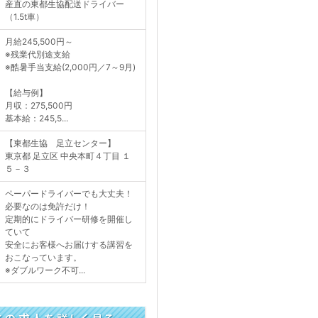
産直の東都生協配送ドライバー
（1.5t車）
月給245,500円～
※残業代別途支給
※酷暑手当支給(2,000円／7～9月)
【給与例】
月収：275,500円
基本給：245,5...
【東都生協 足立センター】
東京都 足立区 中央本町４丁目 １
５－３
ペーパードライバーでも大丈夫！
必要なのは免許だけ！
定期的にドライバー研修を開催し
ていて
安全にお客様へお届けする講習を
おこなっています。
※ダブルワーク不可...