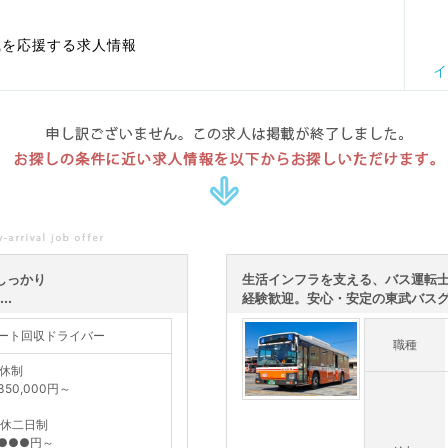
職を応援する求人情報
イ
申し訳ございません。この求人は掲載が終了しました。
お探しの条件に近い求人情報を以下からお探しいただけます。
しっかり
生活インフラを支える、バス運転
..
経験歓迎。安心・安定の東武バスグル
ルート回収ドライバー
職種
週休制
50,000円～
]週休二日制
●●●円～