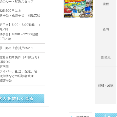
品のルート配送スタッフ
職種
25,600円以上
朝手当・夜勤手当 別途支給
朝手当】5:00～8:00勤務 ＋
0円／時
給与
勤手当】18:00～22:00勤務
50円／時
県三郷市上彦川戸852-1
普通自動車免許（AT限定可）
勤務地
経験OK
歴不問
ライバー、配送、配達、宅
軽貨物などの経験者歓迎
5歳定年制
資格・経験