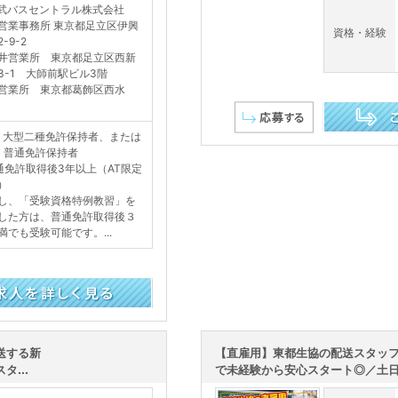
武バスセントラル株式会社
営業事務所 東京都足立区伊興
資格・経験
-9-2
井営業所 東京都足立区西新
-3-1 大師前駅ビル3階
営業所 東京都葛飾区西水
］大型二種免許保持者、または
この求人を詳し
］普通免許保持者
通免許取得後3年以上（AT限定
）
し、「受験資格特例教習」を
した方は、普通免許取得後３
満でも受験可能です。...
送する新
【直雇用】東都生協の配送スタッ
...
で未経験から安心スタート◎／土日休