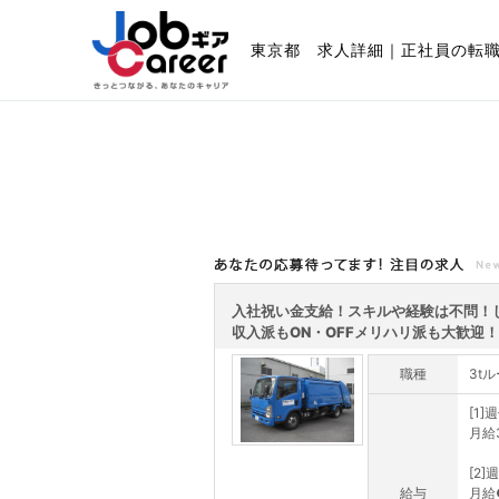
東京都 求人詳細｜正社員の転
あなたの応募待ってます!注目の求人
入社祝い金支給！スキルや経験は不問！
収入派もON・OFFメリハリ派も大歓迎！.
職種
3t
[1]
月給3
[2
給与
月給