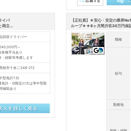
この求人を詳し
ライバ
【正社員】★安心・安定の業界No
立...
ループ★★6ヶ月間月収30万円保証で
品回収ドライバー
職種
40,000円～
途各種手当あり
齢・経験等考慮します
県柏市十余二348-212
給与
中型免許7.5t
通免許・5t限定の方は準中型取
用補助あり
勤務地
資格・経験