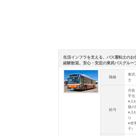
生活インフラを支える、バス運転士のお
経験歓迎。安心・安定の東武バスグループで
東武
職種
士
月収
手当
※入
後の
給与
※入
り
※世
子）