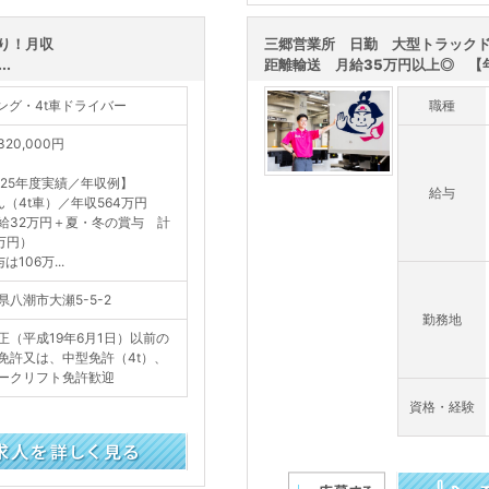
り！月収
三郷営業所 日勤 大型トラック
.
距離輸送 月給35万円以上◎ 【年
ロング・4t車ドライバー
職種
20,000円
025年度実績／年収例】
給与
ん（4t車）／年収564万円
給32万円＋夏・冬の賞与 計
0万円）
は106万...
県八潮市大瀬5-5-2
勤務地
正（平成19年6月1日）以前の
免許又は、中型免許（4t）、
ークリフト免許歓迎
資格・経験