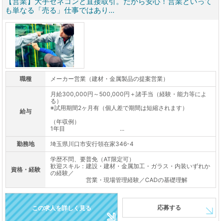
【営業】大手ゼネコンと直接取引。だから安心！営業といって
も単なる「売る」仕事ではあり...
職種
メーカー営業（建材・金属製品の提案営業）
月給300,000円～500,000円＋諸手当（経験・能力等によ
る）
※試用期間2ヶ月有（個人差で期間は短縮されます）
給与
（年収例）
1年目 ...
勤務地
埼玉県川口市安行領在家346-4
学歴不問、要普免（AT限定可）
歓迎スキル：建設・建材・金属加工・ガラス・内装いずれか
資格・経験
の経験／
営業・現場管理経験／CADの基礎理解
応募する
この求人を詳しく見る