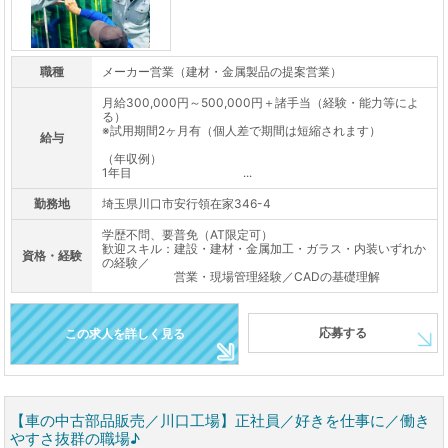
職種
メーカー営業（建材・金属製品の提案営業）
月給300,000円～500,000円＋諸手当（経験・能力等によ
る）
※試用期間2ヶ月有（個人差で期間は短縮されます）
給与
（年収例）
1年目 ...
勤務地
埼玉県川口市安行領在家346-4
学歴不問、要普免（AT限定可）
歓迎スキル：建設・建材・金属加工・ガラス・内装いずれか
資格・経験
の経験／
営業・現場管理経験／CADの基礎理解
応募する
この求人を詳しく見る
【車の中古部品販売／川口工場】正社員／好きを仕事に／働き
やすさ抜群の職場♪