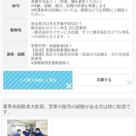
各種手当あり（「待遇」欄を参照ください）
給与
※年齢、経験、能力、前職の待遇を考慮します
※待遇条件の詳細については、面接などでお気軽にご相談く
ださい...
埼玉県川口市大字峯字前520-1
株式会社ガスワン埼玉 川口営業所
勤務地
（株式会社サイサンに入社後、すぐに株式会社ガスワン埼玉
への出向となります。）
学歴不問・未経験者OK！
【必須】普通自動車運転免許
資格・経験
【優遇】高圧ガス販売主任者・石油ガス設備士・ガス主任技
術者等
※資格取得支援制度有り
応募する
この求人を詳しく見る
業界未経験者大歓迎。営業や販売の経験がある方は特に歓迎で
す。