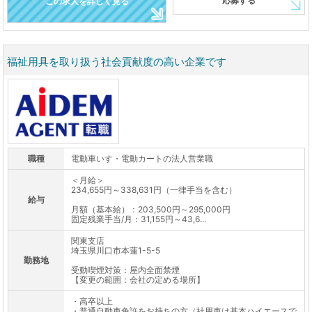
応募する
この求人を詳しく見る
福祉用具を取り扱う社会貢献度の高い企業です
職種
電動車いす・電動カートの法人営業職
＜月給＞
234,655円～338,631円（一律手当を含む）
給与
月額（基本給）：203,500円～295,000円
固定残業手当/月：31,155円～43,6...
関東支店
埼玉県川口市本蓮1-5-5
勤務地
受動喫煙対策：屋内全面禁煙
【変更の範囲：会社の定める場所】
・高卒以上
・普通自動車免許をお持ちの方（社用車は基本ハイエースで