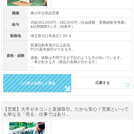
職種
車の中古部品営業
月給202,000円～282,000円（社会経験・実務経験等考慮）
給与
※試用期間3ヶ月（同条件）
勤務地
埼玉県川口市末広1-25-4
普通自動車免許以上必須。
PCの基本操作ができる方。
資格・経験
資格、経験は不問ですが下記のような方が向いています。
・車が好きな方（部品の名称が分かる方）
...
応募する
この求人を詳しく見る
【営業】大手ゼネコンと直接取引。だから安心！営業といって
も単なる「売る」仕事ではあり...