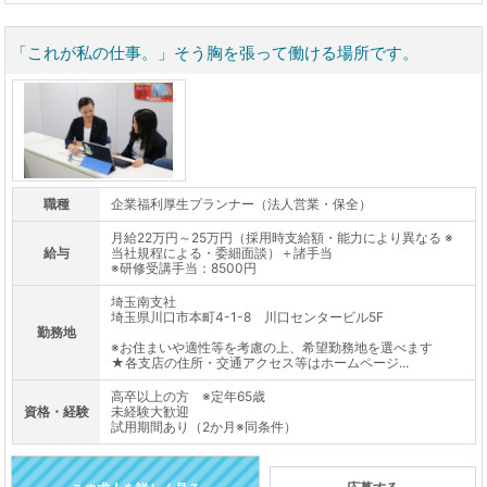
「これが私の仕事。」そう胸を張って働ける場所です。
職種
企業福利厚生プランナー（法人営業・保全）
月給22万円～25万円（採用時支給額・能力により異なる ※
給与
当社規程による・委細面談）＋諸手当
※研修受講手当：8500円
埼玉南支社
埼玉県川口市本町4-1-8 川口センタービル5F
勤務地
※お住まいや適性等を考慮の上、希望勤務地を選べます
★各支店の住所・交通アクセス等はホームページ...
高卒以上の方 ※定年65歳
資格・経験
未経験大歓迎
試用期間あり（2か月※同条件）