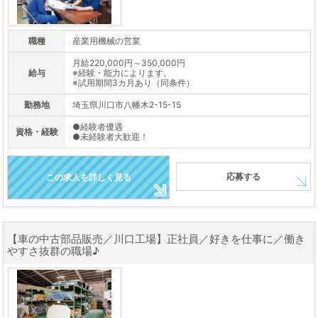
職種
産業用機械の営業
月給220,000円～350,000円
給与
※経験・能力によります。
※試用期間3カ月あり（同条件）
勤務地
埼玉県川口市八幡木2-15-15
●経験者優遇
資格・経験
●未経験者大歓迎！
応募する
この求人を詳しく見る
【車の中古部品販売／川口工場】正社員／好きを仕事に／働き
やすさ抜群の職場♪