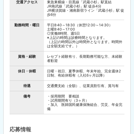
交通アクセス
東急東横線・目黒線「武蔵小杉」駅直結
JR南武線「武蔵小杉」駅 徒歩4分
JR横須賀線・湘南新宿ライン「武蔵小杉」駅 徒
歩6分
勤務時間・曜日
平日8:40～18:30（休憩12:30～14:30）
土曜8:40～17:00
◎実働8時間、週5日
※上記の時間は診療時間となります。
（上記の時間以外は時間外となります。時間外
は全額支給です。）
資格・経験
レセプト経験有り、長期勤務可能な方、未経験
者歓迎
休日・休暇
日曜・祝日、夏季休暇、年末年始、完全週休2
日制、有給休暇有（入社6ヶ月以降）
待遇
交通費支給（全額）、従業員割引有、賞与有
備考
・採用期間 要相談
・試用期間有り（3ヶ月）
・加入 医師国民健康保険組合、労災、年金完
備
応募情報