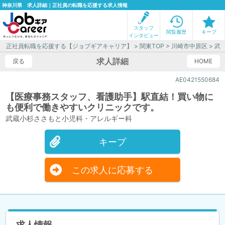
神奈川県 求人詳細｜正社員の転職を応援する求人情報
スタッフ
閲覧履歴
キープ
インタビュー
正社員転職を応援する【ジョブギアキャリア】
>
関東TOP
>
川崎市中原区
> 武
求人詳細
戻る
HOME
AE0421550684
【医療事務スタッフ、看護助手】駅直結！買い物に
も便利で働きやすいクリニックです。
武蔵小杉ささもと小児科・アレルギー科
キープ
この求人に応募する
求人情報