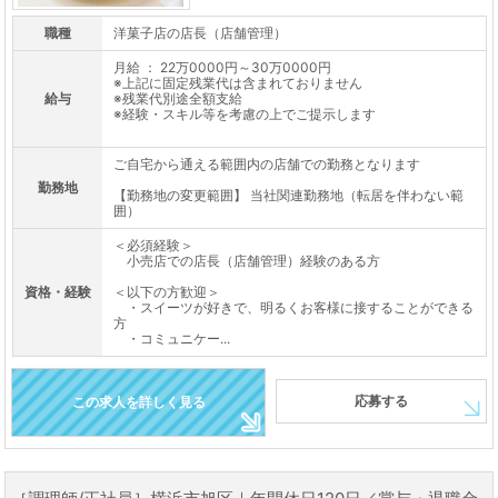
職種
洋菓子店の店長（店舗管理）
月給 ： 22万0000円～30万0000円
※上記に固定残業代は含まれておりません
給与
※残業代別途全額支給
※経験・スキル等を考慮の上でご提示します
ご自宅から通える範囲内の店舗での勤務となります
勤務地
【勤務地の変更範囲】 当社関連勤務地（転居を伴わない範
囲）
＜必須経験＞
小売店での店長（店舗管理）経験のある方
資格・経験
＜以下の方歓迎＞
・スイーツが好きで、明るくお客様に接することができる
方
・コミュニケー...
応募する
この求人を詳しく見る