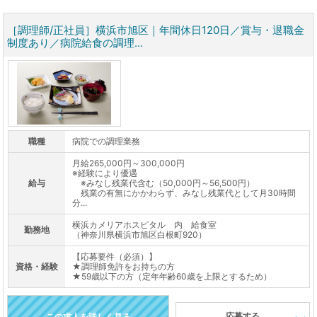
［調理師/正社員］横浜市旭区｜年間休日120日／賞与・退職金
制度あり／病院給食の調理...
職種
病院での調理業務
月給265,000円～300,000円
※経験により優遇
給与
※みなし残業代含む（50,000円～56,500円）
残業の有無にかかわらず、みなし残業代として月30時間
分...
横浜カメリアホスピタル 内 給食室
勤務地
（神奈川県横浜市旭区白根町920）
【応募要件（必須）】
資格・経験
★調理師免許をお持ちの方
★59歳以下の方（定年年齢60歳を上限とするため）
応募する
この求人を詳しく見る