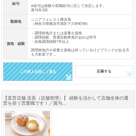
給与
※給与は経験や前職給与に応じて決定します。
賞与年2回
シニアフォレスト横浜旭
勤務地
（神奈川県横浜市旭区下川井町99）
・調理師免許または栄養士資格
・調理経験、普通自動車免許あれば尚可
・給食調理経験1年以上
資格・経験
調理師免許や栄養士資格は持っているけどブランクがある方
も大歓迎です...
応募する
この求人を詳しく見る
【直営店舗 店長（店舗管理）】 経験を活かして店舗全体の運
営を担う営業職です！／賞与...