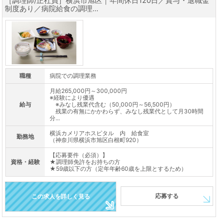
［調理師/正社員］横浜市旭区｜年間休日120日／賞与・退職金
制度あり／病院給食の調理...
職種
病院での調理業務
月給265,000円～300,000円
※経験により優遇
給与
※みなし残業代含む（50,000円～56,500円）
残業の有無にかかわらず、みなし残業代として月30時間
分...
横浜カメリアホスピタル 内 給食室
勤務地
（神奈川県横浜市旭区白根町920）
【応募要件（必須）】
資格・経験
★調理師免許をお持ちの方
★59歳以下の方（定年年齢60歳を上限とするため）
応募する
この求人を詳しく見る