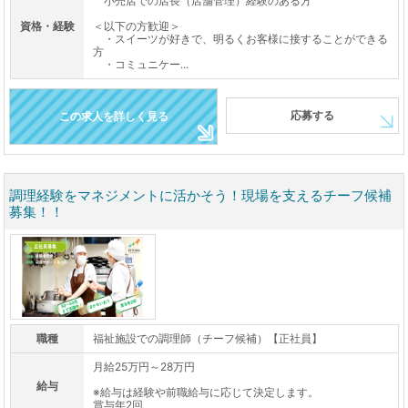
小売店での店長（店舗管理）経験のある方
資格・経験
＜以下の方歓迎＞
・スイーツが好きで、明るくお客様に接することができる
方
・コミュニケー...
応募する
この求人を詳しく見る
調理経験をマネジメントに活かそう！現場を支えるチーフ候補
募集！！
職種
福祉施設での調理師（チーフ候補）【正社員】
月給25万円～28万円
給与
※給与は経験や前職給与に応じて決定します。
賞与年2回